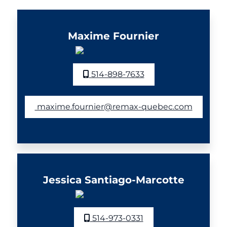
Maxime Fournier
514-898-7633
maxime.fournier@remax-quebec.com
Jessica Santiago-Marcotte
514-973-0331