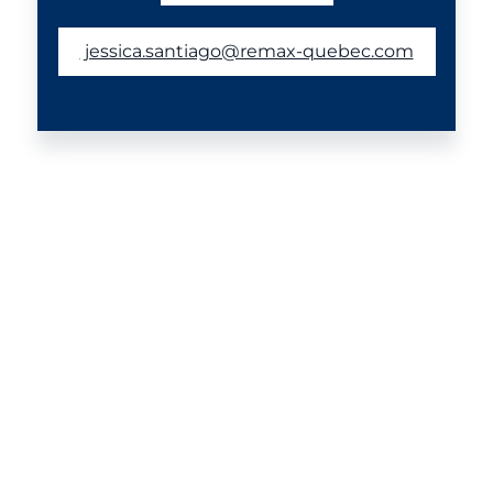
jessica.santiago@remax-quebec.com